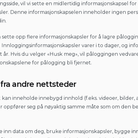
gsside, vil vi sette en midlertidig informasjonskapsel fo
ler. Denne informasjonskapselen inneholder ingen perso
in.
så sette opp flere informasjonskapsler for å lagre pålog
 Innloggingsinformasjonskapsler varer i to dager, og inf
tt år. Hvis du velger «Husk meg», vil påloggingen vedvare
jonskapslene for pålogging bli fjernet.
fra andre nettsteder
 kan inneholde innebygd innhold (f.eks. videoer, bilder, a
der oppfører seg på nøyaktig samme måte som om den b
 inn data om deg, bruke informasjonskapsler, bygge inn