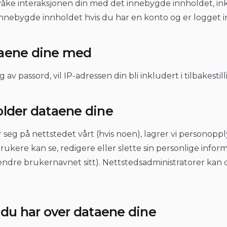
våke interaksjonen din med det innebygde innholdet, in
nnebygde innholdet hvis du har en konto og er logget i
taene dine med
g av passord, vil IP-adressen din bli inkludert i tilbakestil
older dataene dine
 seg på nettstedet vårt (hvis noen), lagrer vi personopp
rukere kan se, redigere eller slette sin personlige infor
n endre brukernavnet sitt). Nettstedsadministratorer kan
 du har over dataene dine