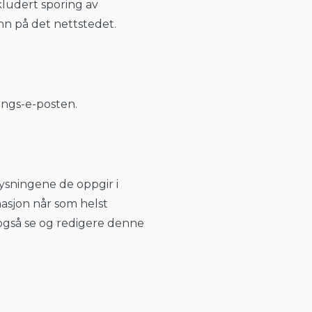
kludert sporing av
nn på det nettstedet.
lings-e-posten.
lysningene de oppgir i
masjon når som helst
 også se og redigere denne