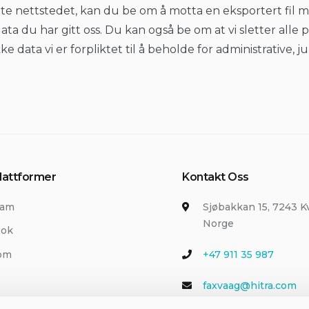
tte nettstedet, kan du be om å motta en eksportert fil
ata du har gitt oss. Du kan også be om at vi sletter alle
 data vi er forpliktet til å beholde for administrative, ju
lattformer
Kontakt Oss
ram
Sjøbakkan 15, 7243 
Norge
ook
com
+47 911 35 987
faxvaag@hitra.com