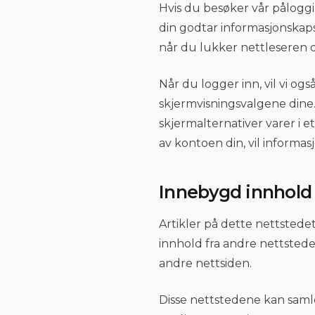
Hvis du besøker vår påloggin
din godtar informasjonskaps
når du lukker nettleseren d
Når du logger inn, vil vi og
skjermvisningsvalgene dine.
skjermalternativer varer i e
av kontoen din, vil informas
Innebygd innhold 
Artikler på dette nettstedet
innhold fra andre nettste
andre nettsiden.
Disse nettstedene kan samle