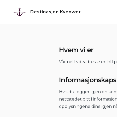
Skip
to
Destinasjon Kvenvær
content
Hvem vi er
Vår nettsideadresse er: http
Informasjonskaps
Hvis du legger igjen en kom
nettstedet ditt i informasjon
opplysningene dine igjen når