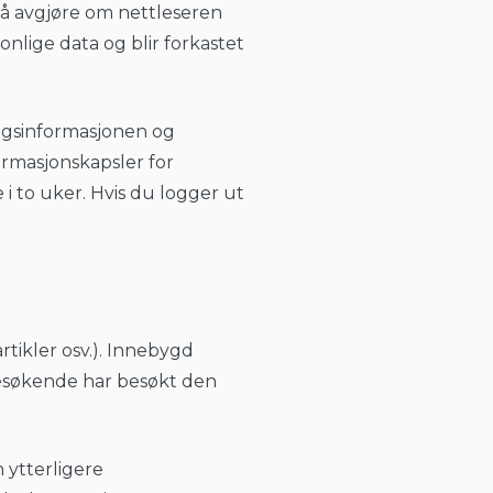
r å avgjøre om nettleseren
nlige data og blir forkastet
gingsinformasjonen og
ormasjonskapsler for
 i to uker. Hvis du logger ut
rtikler osv.). Innebygd
esøkende har besøkt den
 ytterligere