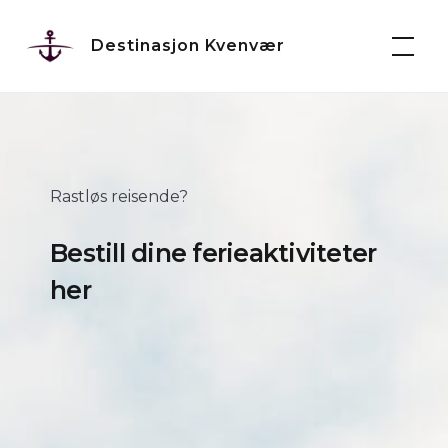
Skip
to
Destinasjon Kvenvær
content
Rastløs reisende?
Bestill dine ferieaktiviteter
her