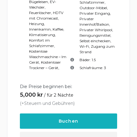
Bügeleisen
,
EV-
Schlafzimmer
,
Wechsler
,
Outdoor-Möbel
,
Feuerlöscher
,
HDTV
Privater Eingang
,
mit Chromecast
,
Privater
Heizung
,
Innenhof/Balkon
,
Innenkamin
,
Kaffee
,
Privater Whirlpool
,
Klimatisierung
,
Reinigungsmittel
,
Komfort im
Selbst einchecken
,
Schlafzimmer
,
Wi-Fi
,
Zugang zum
Kostenlose
Strand
Waschmaschine – Im
Bäder:
1.5
Gerät
,
Kostenloser
Trockner – Gerät
,
Schlafräume:
3
Die Preise beginnen bei:
5,000
kr
für 2 Nächte
(+Steuern und Gebühren)
Buchen