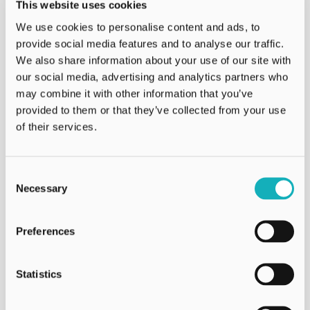
Die Preise beginnen bei:
This website uses cookies
6,000
kr
für 2 Nächte
We use cookies to personalise content and ads, to
(+Steuern und Gebühren)
provide social media features and to analyse our traffic.
We also share information about your use of our site with
our social media, advertising and analytics partners who
Buchen
may combine it with other information that you’ve
provided to them or that they’ve collected from your use
Details ansehen
of their services.
Consent
Necessary
Selection
Preferences
Statistics