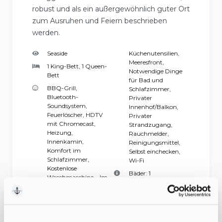
robust und als ein außergewöhnlich guter Ort
zum Ausruhen und Feiern beschrieben
werden.
Seaside
Küchenutensilien
,
Meeresfront
,
1 King-Bett, 1 Queen-
Notwendige Dinge
Bett
für Bad und
BBQ-Grill
,
Schlafzimmer
,
Bluetooth-
Privater
Soundsystem
,
Innenhof/Balkon
,
Feuerlöscher
,
HDTV
Privater
mit Chromecast
,
Strandzugang
,
Heizung
,
Rauchmelder
,
Innenkamin
,
Reinigungsmittel
,
Komfort im
Selbst einchecken
,
Schlafzimmer
,
Wi-Fi
Kostenlose
Bäder:
1
Waschmaschine – Im
Gerät
,
Kostenloses
Schlafräume:
2
Parken
,