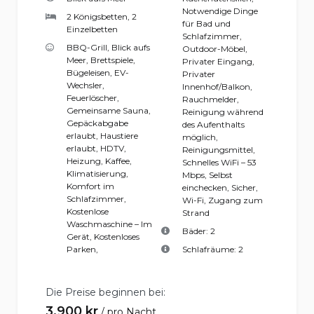
Notwendige Dinge
2 Königsbetten, 2
für Bad und
Einzelbetten
Schlafzimmer
,
BBQ-Grill
,
Blick aufs
Outdoor-Möbel
,
Meer
,
Brettspiele
,
Privater Eingang
,
Bügeleisen
,
EV-
Privater
Wechsler
,
Innenhof/Balkon
,
Feuerlöscher
,
Rauchmelder
,
Gemeinsame Sauna
,
Reinigung während
Gepäckabgabe
des Aufenthalts
erlaubt
,
Haustiere
möglich
,
erlaubt
,
HDTV
,
Reinigungsmittel
,
Heizung
,
Kaffee
,
Schnelles WiFi – 53
Klimatisierung
,
Mbps
,
Selbst
Komfort im
einchecken
,
Sicher
,
Schlafzimmer
,
Wi-Fi
,
Zugang zum
Kostenlose
Strand
Waschmaschine – Im
Bäder:
2
Gerät
,
Kostenloses
Parken
,
Schlafräume:
2
Die Preise beginnen bei:
3,900
kr
pro Nacht