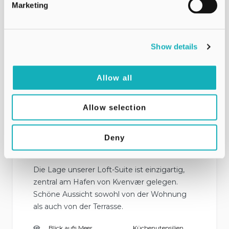
Marketing
Show details
Allow all
Allow selection
Die Loft-Suite
Deny
4
Die Lage unserer Loft-Suite ist einzigartig,
zentral am Hafen von Kvenvær gelegen.
Schöne Aussicht sowohl von der Wohnung
als auch von der Terrasse.
Blick aufs Meer
Küchenutensilien
,