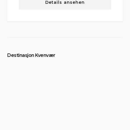
Details ansehen
Destinasjon Kvenvær
Unterkünfte
Unterkünfte
Aktivitäten
Aktivitäten
Über Uns
Kontakt
Geschenkkarte