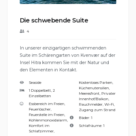
Die schwebende Suite
4
In unserer einzigartigen schwimmenden
Suite im Schärengarten von Kvenvær auf der
Insel Hitra kommen Sie mit der Natur und
den Elementen in Kontakt.
Seaside
Kostenloses Parken
,
Küchenutensilien
,
1 Doppelbett, 2
Meeresfront
,
Privater
Einzelbetten
Innenhof/Balkon
,
Essbereich im Freien
,
Rauchmelder
,
Wi-Fi
,
Feuerlöscher
,
Zugang zum Strand
Feuerstelle im Freien
,
Bäder:
1
Kohlenmonoxidalarm
,
Komfort im
Schlafräume:
1
Schlafzimmer
,